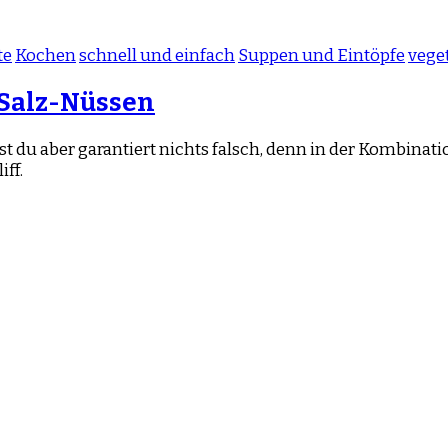
te
Kochen
schnell und einfach
Suppen und Eintöpfe
vege
Salz-Nüssen
t du aber garantiert nichts falsch, denn in der Kombinat
iff.