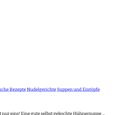
ische Rezepte
Nudelgerichte
Suppen und Eintöpfe
t nur eins! Eine gute selbst gekochte Hühnersuppe …