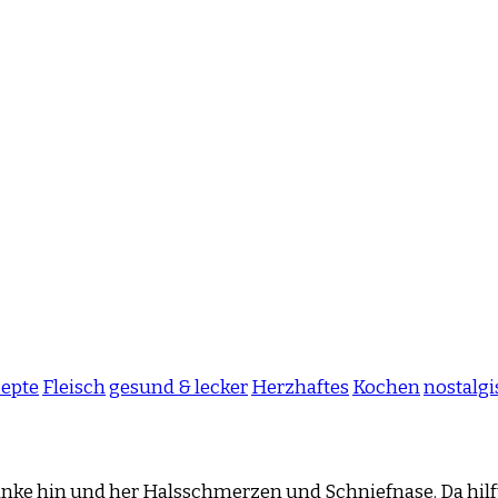
zepte
Fleisch
gesund & lecker
Herzhaftes
Kochen
nostalg
anke hin und her Halsschmerzen und Schniefnase. Da hilf